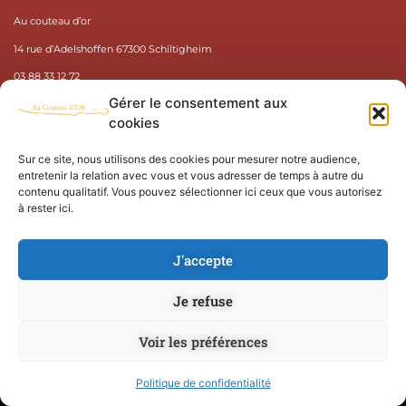
Au couteau d’or
14 rue d’Adelshoffen 67300 Schiltigheim
03 88 33 12 72
Gérer le consentement aux
au.couteau.dor@gmail.com
cookies
Nos horaires :
Sur ce site, nous utilisons des cookies pour mesurer notre audience,
Lundi : 9h00 – 12h30, 15h00 – 19h00
entretenir la relation avec vous et vous adresser de temps à autre du
Mardi : 8h00 – 12h30, 15h00 – 19h00
contenu qualitatif. Vous pouvez sélectionner ici ceux que vous autorisez
Mercredi : 8h00 – 12h30
à rester ici.
Jeudi : 8h00 – 12h30, 15h00 – 19h00
Vendredi : 8h00 – 12h30, 15h00 – 19h00
J'accepte
Samedi : 7h00 – 12h30
Je refuse
Voir les préférences
Politique de confidentialité